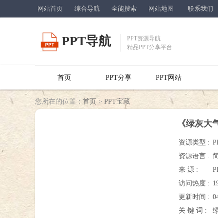
网站首页
综合导航
全能搜索
网站地图
联系我们
PPT导航
PPT资源导航
精品PPT分享平台
首页
PPT分享
PPT网站
您所在的位置：
首页
>
PPT宝藏
《绿灰大
资源类型 :
P
资源语言 :
来 源 :
P
访问热度 :
1
更新时间 :
0
关 键 词 :