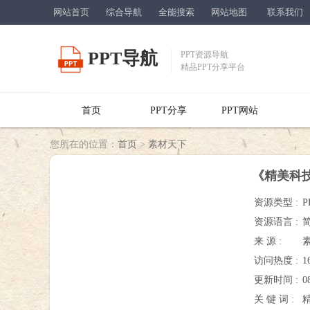
网站首页
综合导航
全能搜索
网站地图
联系我们
PPT导航
PPT资源导航
精品PPT分享平台
首页
PPT分享
PPT网站
您所在的位置：
首页
>
素材天下
《精美科技
资源类型 :
P
资源语言 :
来 源 :
访问热度 :
1
更新时间 :
0
关 键 词 :