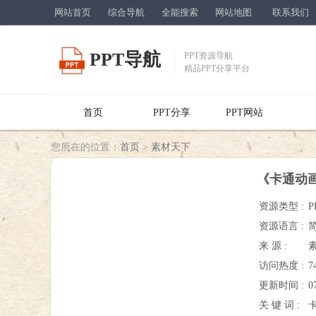
网站首页
综合导航
全能搜索
网站地图
联系我们
PPT导航
PPT资源导航
精品PPT分享平台
首页
PPT分享
PPT网站
您所在的位置：
首页
>
素材天下
《卡通动画
资源类型 :
P
资源语言 :
来 源 :
访问热度 :
7
更新时间 :
0
关 键 词 :